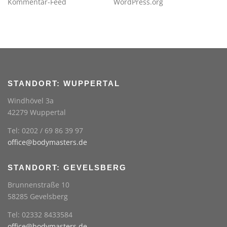
Kommentar-Feed
WordPress.org
STANDORT: WUPPERTAL
Windhövel 3a
42279 Wuppertal
Tel: 0202 / 69 86 39 97
office@bodymasters.de
STANDORT: GEVELSBERG
Brunnenstraße 10
58285 Gevelsberg
Tel: 02332 8433584
office@bodymasters.de