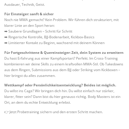
Ausdauer, Technik, Geist.
Für Einsteiger: sanft & sicher
Noch nie MMA gemacht? Kein Problem. Wir führen dich strukturiert, mit
klarer Linie an den Sport heran:
➡️ Saubere Grundlagen – Schritt für Schritt
➡️ Ringerische Kontrolle, BJJ-Bodenarbeit, Kickbox-Basics
➡️ Limitierter Kontakt zu Beginn, wachsend mit deinem Können
Für Fortgeschrittene & Quereinsteiger: Zeit, dein System zu erweitern
Du hast Erfahrung aus einer Kampfsportart? Perfekt. Im Cross-Training
kombinieren wir deine Skills zu einem kraftvollen MMA-Stil. Ob Takedowns
aus dem Ringen, Submissions aus dem BJJ oder Striking vom Kickboxen –
hier bringst du alles zusammen.
Wettkampf oder Persönlichkeitsentwicklung? Beides ist möglich.
Du willst ins Cage? Wir bringen dich hin. Du willst einfach nur stärker,
klarer, fitter sein? Dann bist du hier genauso richtig. Body Masters ist ein
Ort, an dem du echte Entwicklung erlebst.
👉 Jetzt Probetraining sichern und den ersten Schritt machen.