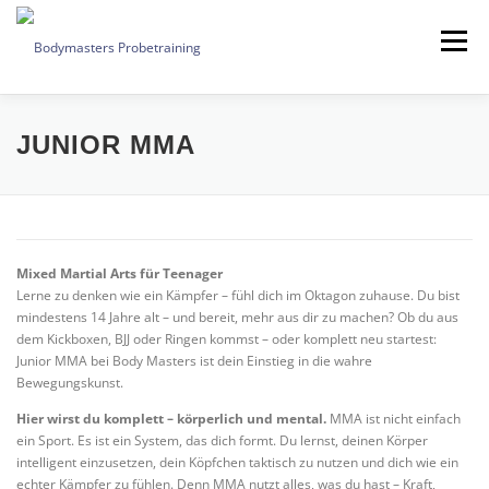
Zum
Inhalt
Menü
springen
JETZT KOSTENLOS TESTEN
JUNIOR MMA
Mixed Martial Arts für Teenager
Lerne zu denken wie ein Kämpfer – fühl dich im Oktagon zuhause. Du bist
mindestens 14 Jahre alt – und bereit, mehr aus dir zu machen? Ob du aus
dem Kickboxen, BJJ oder Ringen kommst – oder komplett neu startest:
Junior MMA bei Body Masters ist dein Einstieg in die wahre
Bewegungskunst.
Hier wirst du komplett – körperlich und mental.
MMA ist nicht einfach
ein Sport. Es ist ein System, das dich formt. Du lernst, deinen Körper
intelligent einzusetzen, dein Köpfchen taktisch zu nutzen und dich wie ein
echter Kämpfer zu fühlen. Denn MMA nutzt alles, was du hast – Kraft,