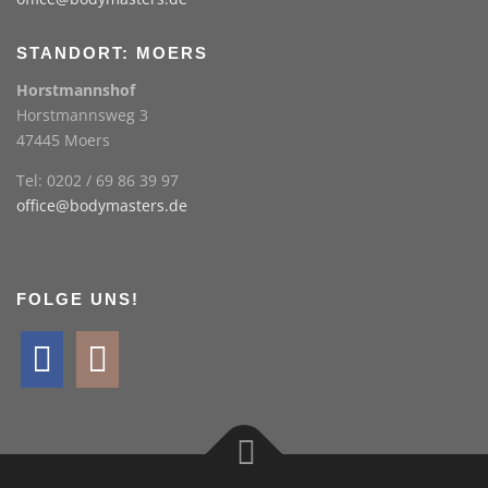
STANDORT: MOERS
Horstmannshof
Horstmannsweg 3
47445 Moers
Tel: 0202 / 69 86 39 97
office@bodymasters.de
FOLGE UNS!