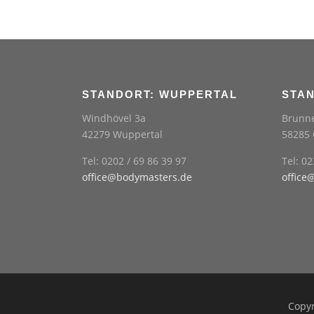
STANDORT: WUPPERTAL
STA
Windhövel 3a
Brunne
42279 Wuppertal
58285 
Tel: 0202 / 69 86 39 97
Tel: 0
office@bodymasters.de
office
Copyr