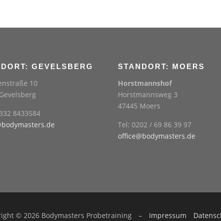
NDORT: GEVELSBERG
STANDORT: MOERS
nstraße 10
Horstmannshof
Gevelsberg
Horstmannsweg 3
47445 Moers
2332 8433584
@bodymasters.de
Tel: 0202 / 69 86 39 97
office@bodymasters.de
ight © 2026 Bodymasters Probetraining
–
Impressum
Datensc