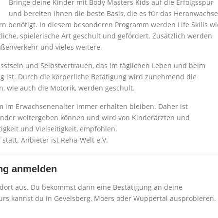
Bringe deine Kinder mit Body Masters Kids auf die Erfolgsspur
und bereiten ihnen die beste Basis, die es für das Heranwachs
rn benötigt. In diesem besonderen Programm werden Life Skills wi
iche, spielerische Art geschult und gefördert. Zusätzlich werden
raßenverkehr und vieles weitere.
sstsein und Selbstvertrauen, das im täglichen Leben und beim
 ist. Durch die körperliche Betätigung wird zunehmend die
n, wie auch die Motorik, werden geschult.
m im Erwachsenenalter immer erhalten bleiben. Daher ist
Kinder weitergeben können und wird von Kinderärzten und
gkeit und Vielseitigkeit, empfohlen.
tatt. Anbieter ist Reha-Welt e.V.
ning anmelden
ort aus. Du bekommst dann eine Bestätigung an deine
urs kannst du in Gevelsberg, Moers oder Wuppertal ausprobieren.