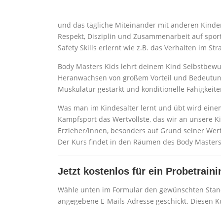
und das tägliche Miteinander mit anderen Kinde
Respekt, Disziplin und Zusammenarbeit auf sportl
Safety Skills erlernt wie z.B. das Verhalten im St
Body Masters Kids lehrt deinem Kind Selbstbewu
Heranwachsen von großem Vorteil und Bedeutung
Muskulatur gestärkt und konditionelle Fähigkeite
Was man im Kindesalter lernt und übt wird eine
Kampfsport das Wertvollste, das wir an unsere 
Erzieher/innen, besonders auf Grund seiner Werti
Der Kurs findet in den Räumen des Body Masters s
Jetzt kostenlos für ein Probetrai
Wähle unten im Formular den gewünschten Stand
angegebene E-Mails-Adresse geschickt. Diesen K